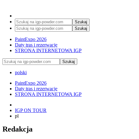
Szukaj
Szukaj
PaintExpo 2026
Daty tras i rezerwacje
STRONA INTERNETOWA IGP
Szukaj
polski
PaintExpo 2026
Daty tras i rezerwacje
STRONA INTERNETOWA IGP
IGP ON TOUR
pl
Redakcja