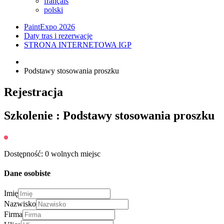
français
polski
PaintExpo 2026
Daty tras i rezerwacje
STRONA INTERNETOWA IGP
Podstawy stosowania proszku
Rejestracja
Szkolenie : Podstawy stosowania proszku
Dostępność: 0 wolnych miejsc
Dane osobiste
Imię
Nazwisko
Firma