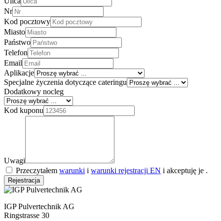
Ulica
Nr
Kod pocztowy
Miasto
Państwo
Telefon
Email
Aplikacje
Specjalne życzenia dotyczące cateringu
Dodatkowy nocleg
Kod kuponu
Uwagi
Przeczytałem
warunki
i
warunki rejestracji EN
i akceptuję je .
Rejestracja
IGP Pulvertechnik AG
Ringstrasse 30