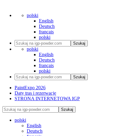
polski
English
Deutsch
français
polski
Szukaj
polski
English
Deutsch
français
polski
Szukaj
PaintExpo 2026
Daty tras i rezerwacje
STRONA INTERNETOWA IGP
Szukaj
polski
English
Deutsch