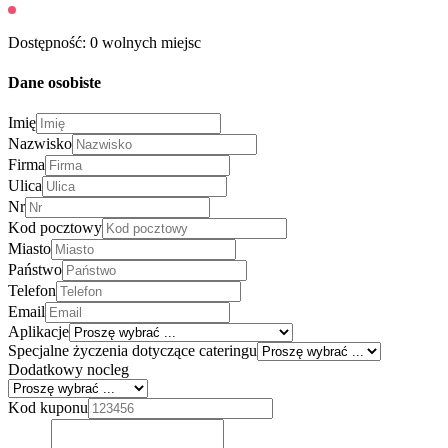
Dostępność: 0 wolnych miejsc
Dane osobiste
Imię
Nazwisko
Firma
Ulica
Nr
Kod pocztowy
Miasto
Państwo
Telefon
Email
Aplikacje
Specjalne życzenia dotyczące cateringu
Dodatkowy nocleg
Kod kuponu