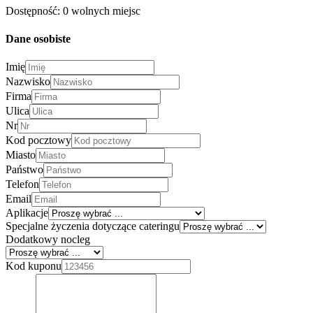
Dostępność: 0 wolnych miejsc
Dane osobiste
Imię
Nazwisko
Firma
Ulica
Nr
Kod pocztowy
Miasto
Państwo
Telefon
Email
Aplikacje
Specjalne życzenia dotyczące cateringu
Dodatkowy nocleg
Kod kuponu